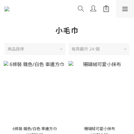
小毛巾
商品排序
每頁顯示 24 個
6條裝 雜色/白色 車邊方巾
珊瑚絨可愛小抹布