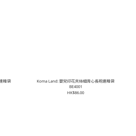
袍連睡袋
Koma Land: 嬰兒印花夾絲細背心長袍連睡袋
BE4001
HK$86.00