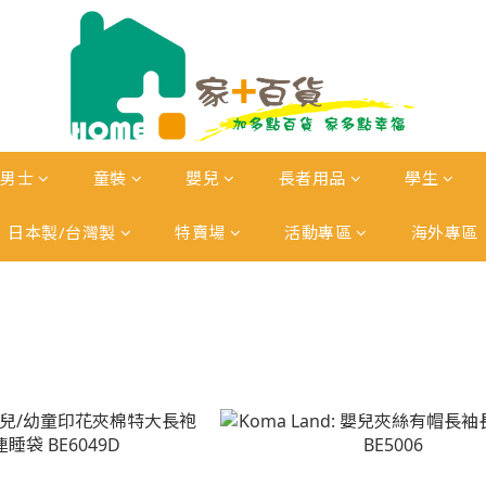
男士
童裝
嬰兒
長者用品
學生
日本製/台灣製
特賣場
活動專區
海外專區