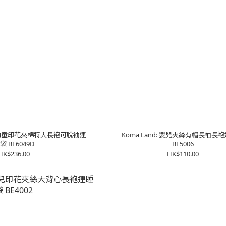
嬰兒/幼童印花夾棉特大長袍可脫袖連
Koma Land: 嬰兒夾絲有帽長袖長
袋 BE6049D
BE5006
HK$236.00
HK$110.00