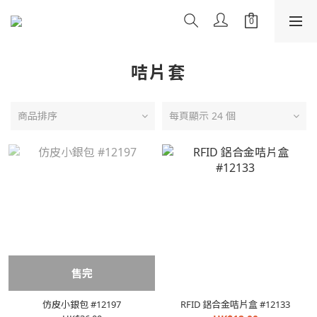
咭片套
商品排序
每頁顯示 24 個
售完
仿皮小銀包 #12197
RFID 鋁合金咭片盒 #12133