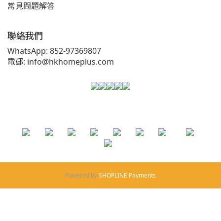
常見問題解答
聯絡我們
WhatsApp: 852-97369807
電郵: info@hkhomeplus.com
Powered by
SHOPLINE Payments