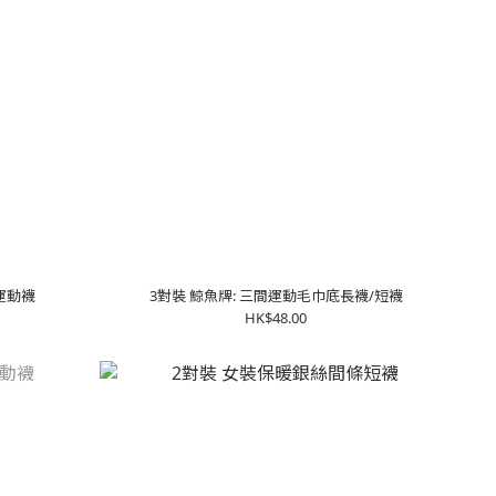
質運動襪
3對裝 鯨魚牌: 三間運動毛巾底長襪/短襪
HK$48.00