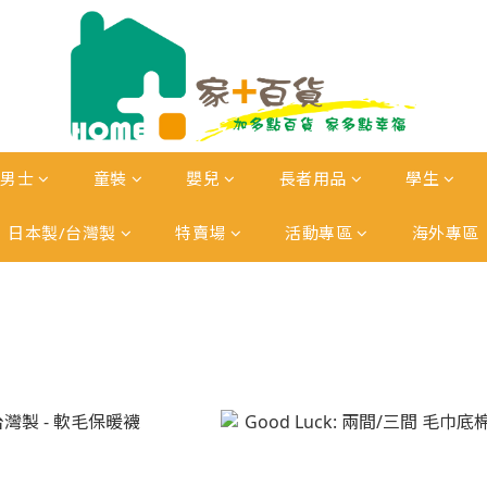
男士
童裝
嬰兒
長者用品
學生
日本製/台灣製
特賣場
活動專區
海外專區