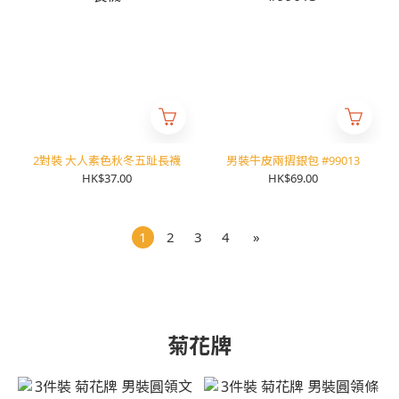
2對裝 大人素色秋冬五趾長襪
男裝牛皮兩摺銀包 #99013
HK$37.00
HK$69.00
1
2
3
4
»
菊花牌