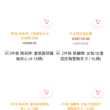
3對裝 鯨魚牌: 三間運動毛巾
外出用型格背囊
底長襪/短襪
HK$110.00
HK$48.00
HK$130.00
3件裝 精英牌: 童裝圓領翼袖
2件裝 祖麗嬌: 女裝/女童固定
背心 (4-18碼)
胸墊胸衣 (F / XL碼)