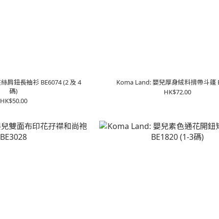
夾絲肩鈕長袖衫 BE6074 (2 及 4
Koma Land: 嬰兒厚身絨料揹帶斗篷 B
碼)
HK$72.00
HK$50.00