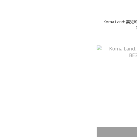
Koma Land: 嬰