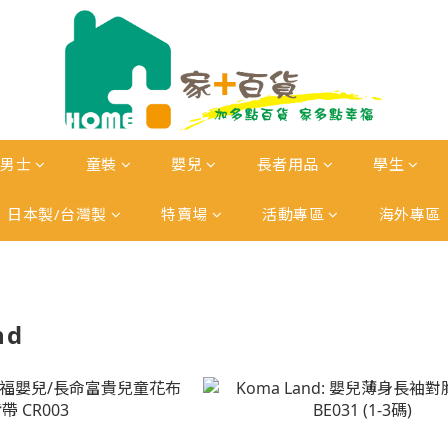
男士
童裝
嬰兒
長者用品
學生
日本製/台灣製
特賣場
活動專區
海外專區
nd