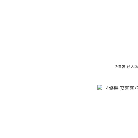
3條裝 孖人牌: