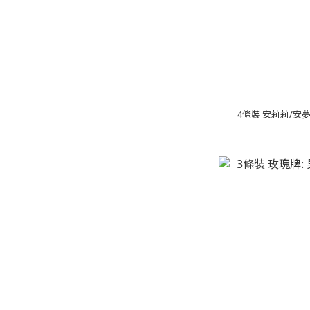
4條裝 安莉莉/安夢莉