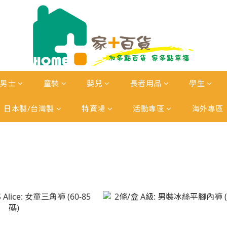
男士
童裝
嬰兒
長者用品
學生
日本製/台灣製
特賣場
活動專區
海外專區