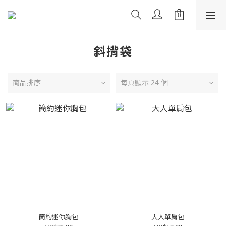
斜揹袋
商品排序
每頁顯示 24 個
簡約迷你胸包
大人單肩包