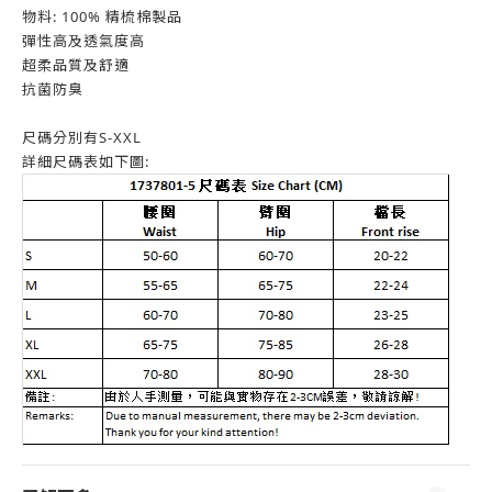
物料: 100% 精梳棉製品
彈性高及透氣度高
超柔品質及舒適
抗菌防臭
尺碼分別有S-XXL
詳細尺碼表如下圖: