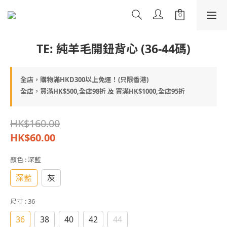
TE: 純羊毛開鈕背心 (36-44碼)
全店，購物滿HKD300以上免運！(只限香港)
全店，買滿HK$500,全店98折 及 買滿HK$1000,全店95折
HK$160.00
HK$60.00
顏色
: 深藍
深藍
灰
尺寸
: 36
36
38
40
42
44