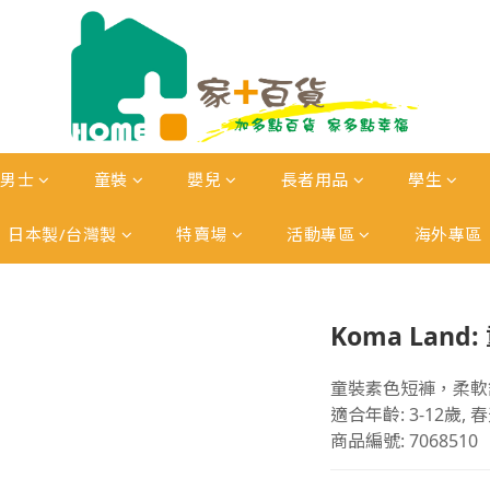
男士
童裝
嬰兒
長者用品
學生
日本製/台灣製
特賣場
活動專區
海外專區
Koma Lan
童裝素色短褲，柔軟
適合年齡: 3-12歲,
商品編號: 7068510