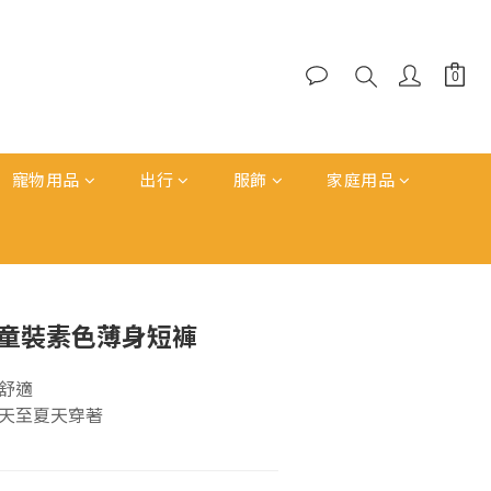
寵物用品
出行
服飾
家庭用品
立即購買
d: 童裝素色薄身短褲
舒適
 春天至夏天穿著