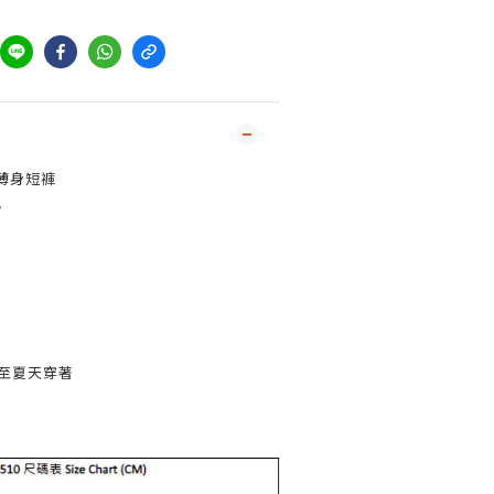
色薄身短褲
色
春天至夏天穿著