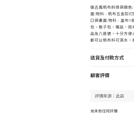
復古風帆布斜揹袋顏色: 黑色
面:物料 - 帆布五金
口袋裏面:物料 - 里
包、散子包、電話、雨
品及八達通，十分方便大容量
都可以帆布料可濕水，
送貨及付款方式
顧客評價
尚未有任何評價