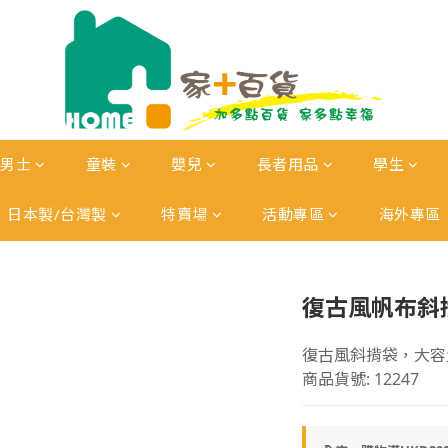
男士
童裝
嬰兒
長者用品
學生
日本製/台灣製
特賣場
活動專區
海外專區
復古風帆布斜
復古風斜揹袋，大容
商品貨號: 12247