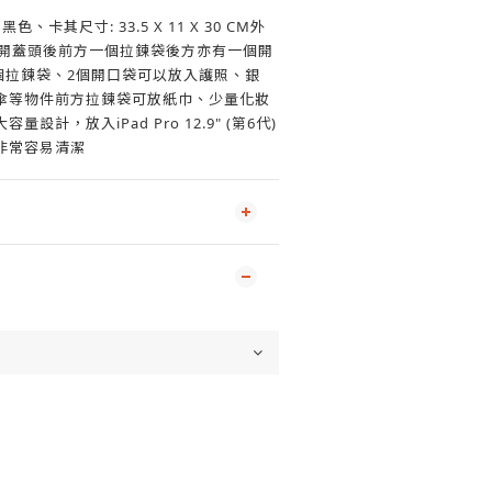
、卡其尺寸: 33.5 X 11 X 30 CM外
扣打開蓋頭後前方一個拉鍊袋後方亦有一個開
布1個拉鍊袋、2個開口袋可以放入護照、銀
傘等物件前方拉鍊袋可放紙巾、少量化妝
設計，放入iPad Pro 12.9" (第6代)
非常容易清潔