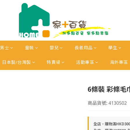
男士
童裝
嬰兒
長者用品
學生
日本製/台灣製
特賣場
活動專區
海外專區
6條裝 彩條毛
商品貨號: 4130502
全店，購物滿HKD30