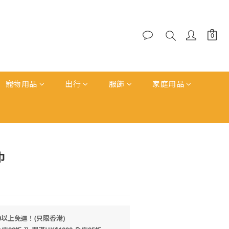
寵物用品
出行
服飾
家庭用品
立即購買
巾
0以上免運！(只限香港)