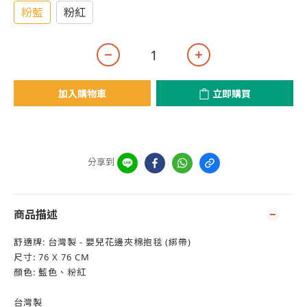
粉藍
粉紅
加入購物車
立即購買
分享到
商品描述
舒適牌: 台灣製 - 嬰兒花邊夾棉抱毯 (綁帶)
尺寸: 76 X 76 CM
顏色: 藍色、粉紅
台灣製