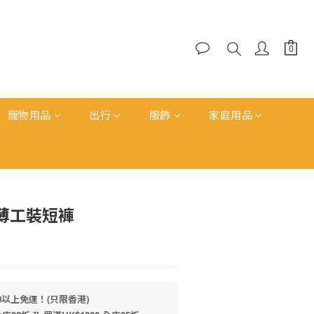
寵物用品
出行
服飾
家庭用品
立即購買
輕薄工裝短褲
0以上免運！(只限香港)