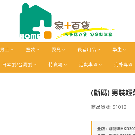
男士
童裝
嬰兒
長者用品
學生
日本製/台灣製
特賣場
活動專區
海外專區
(斷碼) 男裝
商品貨號: 91010
全店，購物滿HKD30