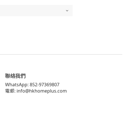
聯絡我們
WhatsApp: 852-97369807
電郵: info@hkhomeplus.com