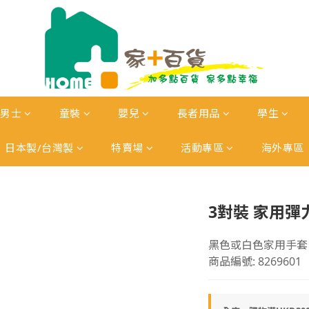
男士
童裝
嬰兒
長者用品
學生
日本製/台灣製
特賣場
活動專區
海外專區
3對裝 家用彈
黑色或白色家用手套
商品編號: 8269601