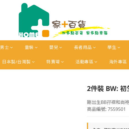
男士
童裝
嬰兒
長者用品
學生
日本製/台灣製
特賣場
活動專區
海外專區
2件裝 BW:
剛出生BB孖襟和尚
商品編號: 7559501