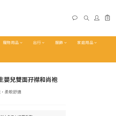
寵物用品
出行
服飾
家庭用品
立即購買
 初生嬰兒雙面孖襟和尚袍
袍，柔軟舒適