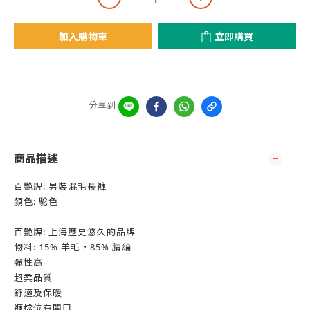
加入購物車
立即購買
分享到
商品描述
百艷牌: 男裝混毛長褲
顏色: 駝色
百艷牌: 上海歷史悠久的品牌
物料: 15% 羊毛，85% 腈綸
彈性高
超柔品質
舒適及保暖
褲檔位有開口