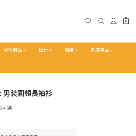
寵物用品
出行
服飾
家庭用品
立即購買
派: 男裝圓領長袖衫
色可選