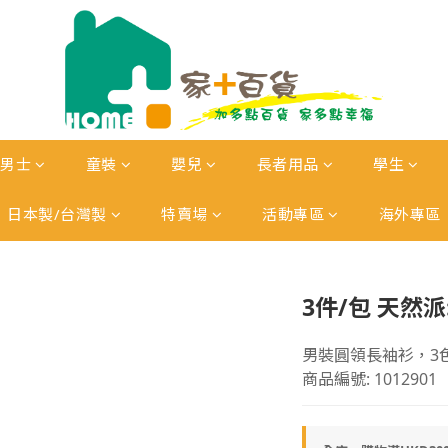
男士
童裝
嬰兒
長者用品
學生
日本製/台灣製
特賣場
活動專區
海外專區
3件/包 天然
男裝圓領長袖衫，3
商品編號: 1012901