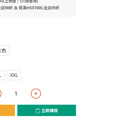
0以上免運！(只限香港)
店98折 及 買滿HK$1000,全店95折
灰色
L
XXL
立即購買