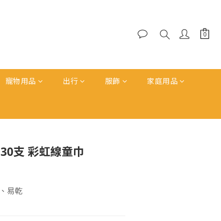
寵物用品
出行
服飾
家庭用品
立即購買
 30支 彩虹線童巾
、易乾