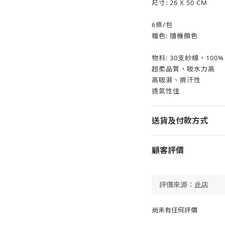
尺寸: 26 X 50 CM
6條/包
雜色: 隨機顏色
物料: 30支紗線，100%
超柔品質，吸水力高
高吸濕、排汗性
透氣性佳
送貨及付款方式
顧客評價
尚未有任何評價