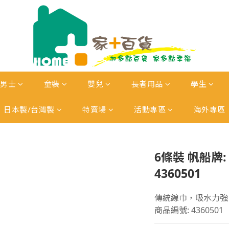
男士
童裝
嬰兒
長者用品
學生
日本製/台灣製
特賣場
活動專區
海外專區
6條裝 帆船牌:
4360501
傳統線巾，吸水力強
商品編號: 4360501