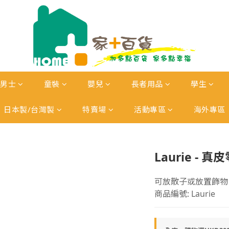
男士
童裝
嬰兒
長者用品
學生
日本製/台灣製
特賣場
活動專區
海外專區
Laurie - 
可放散子或放置飾物
商品編號: Laurie