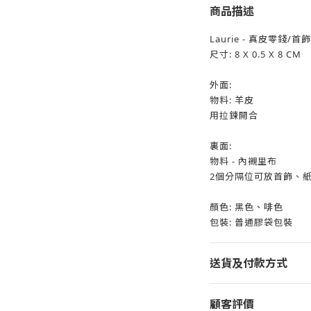
商品描述
Laurie - 真皮零錢/
尺寸: 8 X 0.5 X 8 CM
外面:
物料: 羊皮
用拉鍊開合
裏面:
物料 - 內襯里布
2個分隔位可放首飾、
顏色: 黑色、啡色
包裝: 普通膠袋包裝
送貨及付款方式
顧客評價