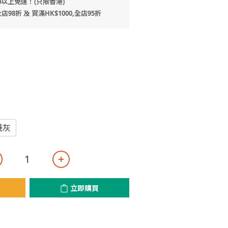
0以上免運！(只限香港)
店98折 及 買滿HK$1000,全店95折
淺灰
立即購買