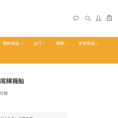
寵物用品
出行
服飾
家庭用品
立即購買
毛巾底綿襪船
可穿