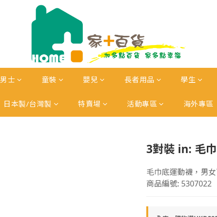
男士
童裝
嬰兒
長者用品
學生
日本製/台灣製
特賣場
活動專區
海外專區
3對裝 in: 
毛巾底運動襪，男女
商品編號: 5307022