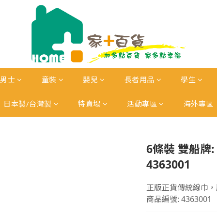
男士
童裝
嬰兒
長者用品
學生
日本製/台灣製
特賣場
活動專區
海外專區
6條裝 雙船牌:
4363001
正版正貨傳統線巾，
商品編號: 4363001