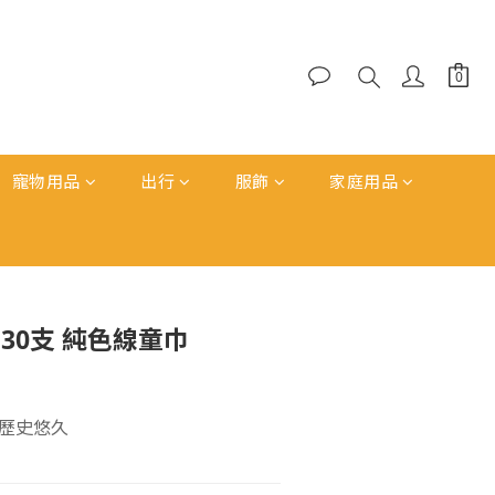
寵物用品
出行
服飾
家庭用品
立即購買
 30支 純色線童巾
歷史悠久