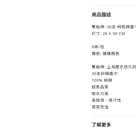
商品描述
雙船牌: 30支 純色線童巾 
尺寸: 26 X 56 CM
6條/包
雜色: 隨機顏色
雙船牌: 上海歷史悠久
30支紗線面巾
100% 純綿
超柔品質
吸水力高
高吸濕、排汗性
透氣性佳
了解更多