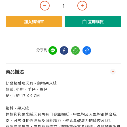
加入購物車
立即購買
分享到
商品描述
仔發聲耐咬玩具 - 動物栗米絨
款式: 小狗、羊仔、驢仔
尺寸: 約 17 X 9 CM
物料 - 栗米絨
這款狗狗栗米絨玩具內有可發聲皺紙，中型狗及大型狗都適合玩
耍，可吸引牠們注意及消耗精力，避免具破壞力的啃咬及吠叫
有效清潔牙齒，而且狗狗還可以藉玩耍做更多訓練，保持體重及健