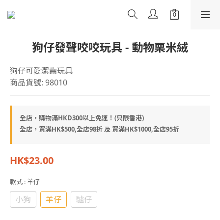
狗仔發聲咬咬玩具 - 動物栗米絨
狗仔可愛潔齒玩具
商品貨號: 98010
全店，購物滿HKD300以上免運！(只限香港)
全店，買滿HK$500,全店98折 及 買滿HK$1000,全店95折
HK$23.00
款式
: 羊仔
小狗
羊仔
驢仔