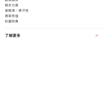
吸水力高
高吸濕、排汗性
透氣性佳
抗菌防臭
了解更多